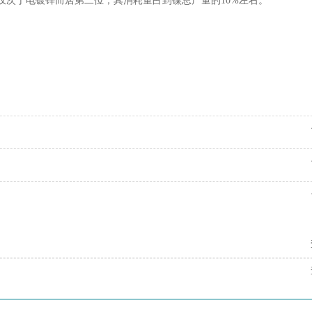
仅次于电镀锌而居第二位，其消耗量占到镍总产量的10%左右。