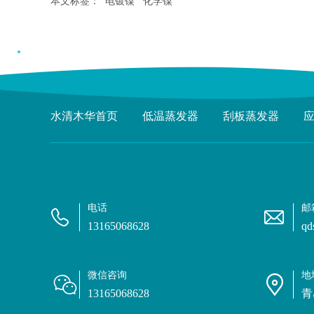
本文标签：
电镀镍
化学镍
水清木华首页
低温蒸发器
刮板蒸发器
电话
邮
13165068628
qd
微信咨询
地
13165068628
青