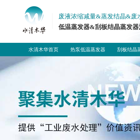
废液浓缩减量&蒸发结晶&废
低温蒸发器&刮板结晶蒸发器
水清木华首页
热泵低温蒸发器
刮板结晶