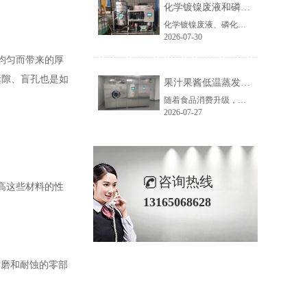
化学镀镍废液和磷化废液如何降低危废处置成本？2 吨/天低温蒸发案例年节省超100万
化学镀镍废液、磷化废液处理成本越来越高，企业如何降低危废处置费用？随着环保监管不断加强，金属表面处理行业产生的化学镀镍废液、磷化废液、电镀废液等高浓度废液，通常被列为危险废物，需要委托具有资质的单位进行处置。近年来，危废委外价格持续上涨，对于每天都会产生高浓度废液的企业而言，委外处置费用已经成......
2026-07-30
均匀而带来的厚
缝隙、盲孔也是如
果汁果酱低温蒸发浓缩设备选型指南：六大核心因素全面解析
随着食品消费升级，NFC果汁、天然果酱、鲜果浆等高附加值果蔬制品的市场需求持续增长，终端市场对产品的天然风味、原生色泽与营养保留度提出了更高要求。低温真空蒸发浓缩技术凭借30℃以下温和提浓的技术优势，成为热敏性食品物料浓缩的主流方案，而选对适配的低温蒸发设备，是保障产品品质、提升生产效益的关键。在......
2026-07-27
咨询热线
高这些材料的性
13165068628
耐磨和耐蚀的零部