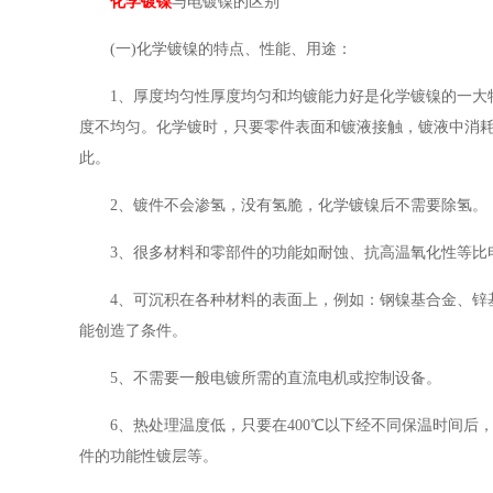
化学镀镍
与电镀镍的区别
(一)化学镀镍的特点、性能、用途：
1、厚度均匀性厚度均匀和均镀能力好是化学镀镍的一大
度不均匀。化学镀时，只要零件表面和镀液接触，镀液中消
此。
2、镀件不会渗氢，没有氢脆，化学镀镍后不需要除氢。
3、很多材料和零部件的功能如耐蚀、抗高温氧化性等比
4、可沉积在各种材料的表面上，例如：钢镍基合金、锌
能创造了条件。
5、不需要一般电镀所需的直流电机或控制设备。
6、热处理温度低，只要在400℃以下经不同保温时间
件的功能性镀层等。