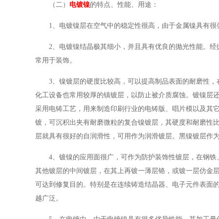
（二）
电镀镍
的特点、性能、用途：
1、电镀镍层在空气中的稳定性很高，由于金属镍具有很
2、电镀镍结晶极其细小，并且具有优良的抛光性能。经
常用于装饰。
3、镍镀层的硬度比较高，可以提高制品表面的耐磨性，
化工设备也常用较厚的镇镀层，以防止被介质腐蚀。镀镍层
采用电铸工艺，用来制造印刷行业的电铸版、唱片模以及其
镀，可沉积出夹有耐磨微粒的复合镍镀层，其硬度和耐磨性比
层就具有很好的自润滑性，可用作为润滑镀层。黑镍镀层作
4、镀镍的应用面很广，可作为防护装饰性镀层，在钢铁
其他镀层的中间镀层，在其上再镀一薄层铬，或镀一层仿金层
可达到修复目的。特别是在连续铸造结晶器、电子元件表面
越广泛。