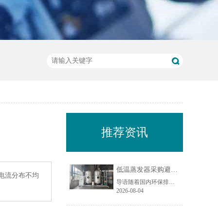
推荐资讯
低温蒸发器采购避坑指南：工业废水蒸发设备选型10大坑
电流分布不均
导语随着国内环保排放标准持续收紧，工业废液减量、资源化回用与废水零排放（ZLD）成为制造企业的刚性需求，低温蒸发器凭借低温负压运行、能耗可控、适配场景广的特点，被广泛应用于电镀、化工、机械加工、食品加工等行业的废水处理场景。尤其在制造业密集区域，越来越多企业选择低温蒸发器实现废水减量化与水资源回......
2026-08-04