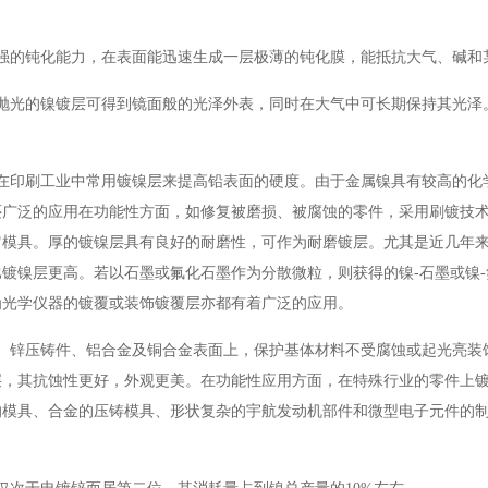
强的钝化能力，在表面能迅速生成一层极薄的钝化膜，能抵抗大气、碱和
抛光的镍镀层可得到镜面般的光泽外表，同时在大气中可长期保持其光泽
在印刷工业中常用镀镍层来提高铅表面的硬度。由于金属镍具有较高的化
还广泛的应用在功能性方面，如修复被磨损、被腐蚀的零件，采用刷镀技
它模具。厚的镀镍层具有良好的耐磨性，可作为耐磨镀层。尤其是近几年
镀镍层更高。若以石墨或氟化石墨作为分散微粒，则获得的镍-石墨或镍-
为光学仪器的镀覆或装饰镀覆层亦都有着广泛的应用。
、锌压铸件、铝合金及铜合金表面上，保护基体材料不受腐蚀或起光亮装
，其抗蚀性更好，外观更美。在功能性应用方面，在特殊行业的零件上镀镍
的模具、合金的压铸模具、形状复杂的宇航发动机部件和微型电子元件的