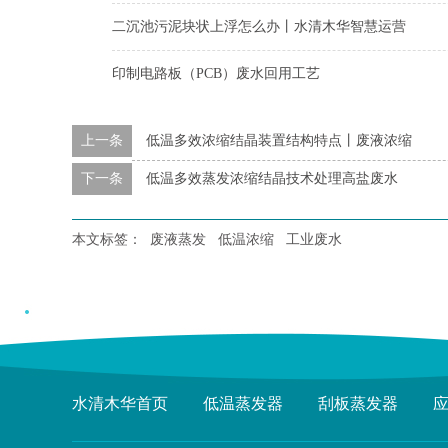
二沉池污泥块状上浮怎么办丨水清木华智慧运营
印制电路板（PCB）废水回用工艺
上一条
低温多效浓缩结晶装置结构特点丨废液浓缩
下一条
低温多效蒸发浓缩结晶技术处理高盐废水
本文标签：
废液蒸发
低温浓缩
工业废水
水清木华首页
低温蒸发器
刮板蒸发器