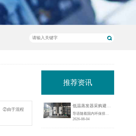
推荐资讯
低温蒸发器采购避坑指南：工业废水蒸发设备选型10大坑
。②由于混程
导语随着国内环保排放标准持续收紧，工业废液减量、资源化回用与废水零排放（ZLD）成为制造企业的刚性需求，低温蒸发器凭借低温负压运行、能耗可控、适配场景广的特点，被广泛应用于电镀、化工、机械加工、食品加工等行业的废水处理场景。尤其在制造业密集区域，越来越多企业选择低温蒸发器实现废水减量化与水资源回......
2026-08-04