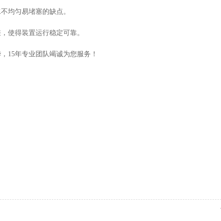
水不均匀易堵塞的缺点。
差，使得装置运行稳定可靠。
，15年专业团队竭诚为您服务！