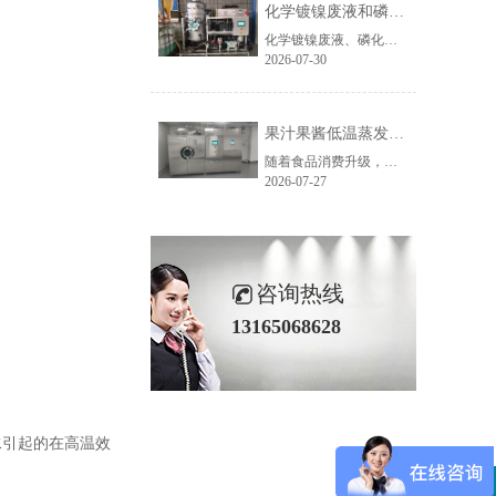
化学镀镍废液和磷化废液如何降低危废处置成本？2 吨/天低温蒸发案例年节省超100万
化学镀镍废液、磷化废液处理成本越来越高，企业如何降低危废处置费用？随着环保监管不断加强，金属表面处理行业产生的化学镀镍废液、磷化废液、电镀废液等高浓度废液，通常被列为危险废物，需要委托具有资质的单位进行处置。近年来，危废委外价格持续上涨，对于每天都会产生高浓度废液的企业而言，委外处置费用已经成......
2026-07-30
果汁果酱低温蒸发浓缩设备选型指南：六大核心因素全面解析
随着食品消费升级，NFC果汁、天然果酱、鲜果浆等高附加值果蔬制品的市场需求持续增长，终端市场对产品的天然风味、原生色泽与营养保留度提出了更高要求。低温真空蒸发浓缩技术凭借30℃以下温和提浓的技术优势，成为热敏性食品物料浓缩的主流方案，而选对适配的低温蒸发设备，是保障产品品质、提升生产效益的关键。在......
2026-07-27
咨询热线
13165068628
水引起的在高温效