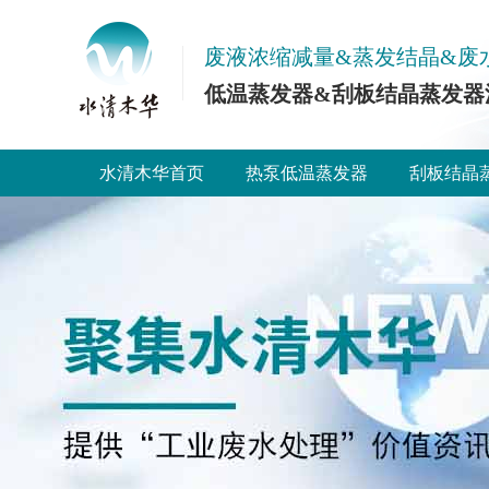
废液浓缩减量&蒸发结晶&废
低温蒸发器&刮板结晶蒸发器
水清木华首页
热泵低温蒸发器
刮板结晶