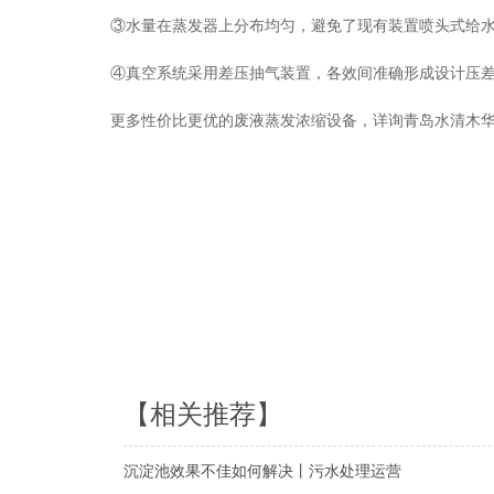
③水量在蒸发器上分布均匀，避免了现有装置喷头式给
④真空系统采用差压抽气装置，各效间准确形成设计压
更多性价比更优的废液蒸发浓缩设备，详询青岛水清木华
【相关推荐】
沉淀池效果不佳如何解决丨污水处理运营