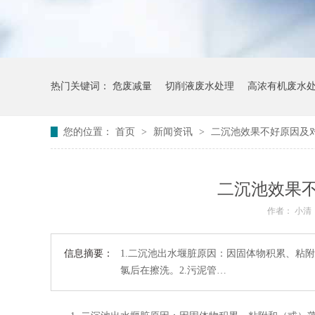
热门关键词：
危废减量
切削液废水处理
高浓有机废水
您的位置：
首页
>
新闻资讯
>
二沉池效果不好原因及
二沉池效果
作者： 小清
信息摘要：
1.二沉池出水堰脏原因：因固体物积累、粘
氯后在擦洗。2.污泥管…