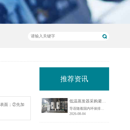
推荐资讯
低温蒸发器采购避坑指南：工业废水蒸发设备选型10大坑
有表面；②先加
导语随着国内环保排放标准持续收紧，工业废液减量、资源化回用与废水零排放（ZLD）成为制造企业的刚性需求，低温蒸发器凭借低温负压运行、能耗可控、适配场景广的特点，被广泛应用于电镀、化工、机械加工、食品加工等行业的废水处理场景。尤其在制造业密集区域，越来越多企业选择低温蒸发器实现废水减量化与水资源回......
2026-08-04