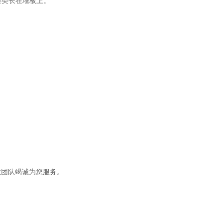
藻类长在堰板上。
年专业团队竭诚为您服务。