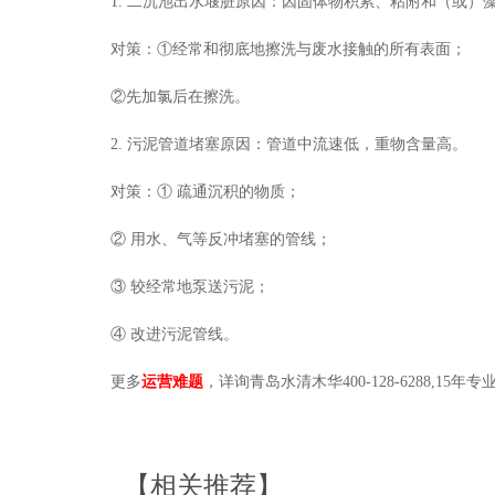
1. 二沉池出水堰脏原因：因固体物积累、粘附和（或）
对策：
①经常和彻底地擦洗与废水接触的所有表面；
②先加氯后在擦洗。
2. 污泥管道堵塞原因：管道中流速低，重物含量高。
对策：
① 疏通沉积的物质；
② 用水、气等反冲堵塞的管线；
③ 较经常地泵送污泥；
④ 改进污泥管线。
更多
运营难题
，详询青岛水清木华400-128-6288,15
【相关推荐】