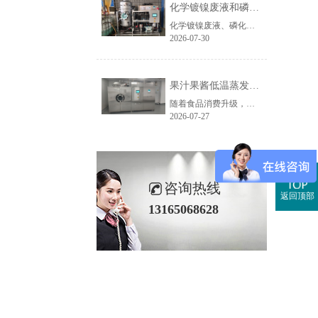
化学镀镍废液和磷化废液如何降低危废处置成本？2 吨/天低温蒸发案例年节省超100万
化学镀镍废液、磷化废液处理成本越来越高，企业如何降低危废处置费用？随着环保监管不断加强，金属表面处理行业产生的化学镀镍废液、磷化废液、电镀废液等高浓度废液，通常被列为危险废物，需要委托具有资质的单位进行处置。近年来，危废委外价格持续上涨，对于每天都会产生高浓度废液的企业而言，委外处置费用已经成......
2026-07-30
果汁果酱低温蒸发浓缩设备选型指南：六大核心因素全面解析
随着食品消费升级，NFC果汁、天然果酱、鲜果浆等高附加值果蔬制品的市场需求持续增长，终端市场对产品的天然风味、原生色泽与营养保留度提出了更高要求。低温真空蒸发浓缩技术凭借30℃以下温和提浓的技术优势，成为热敏性食品物料浓缩的主流方案，而选对适配的低温蒸发设备，是保障产品品质、提升生产效益的关键。在......
2026-07-27
咨询热线
返回顶部
13165068628