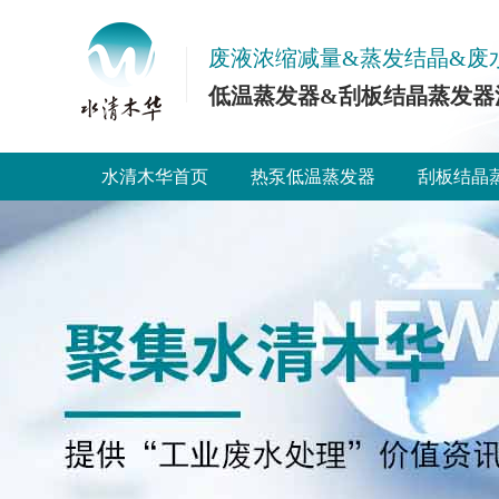
废液浓缩减量&蒸发结晶&废
低温蒸发器&刮板结晶蒸发器
水清木华首页
热泵低温蒸发器
刮板结晶