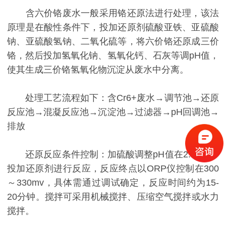
含六价铬废水一般采用铬还原法进行处理，该法
原理是在酸性条件下，投加还原剂硫酸亚铁、亚硫酸
钠、亚硫酸氢钠、二氧化硫等，将六价铬还原成三价
铬，然后投加氢氧化钠、氢氧化钙、石灰等调pH值，
使其生成三价铬氢氧化物沉淀从废水中分离。
处理工艺流程如下：含Cr6+废水→调节池→还原
反应池→混凝反应池→沉淀池→过滤器→pH回调池→
排放
还原反应条件控制：加硫酸调整pH值在2.5～3，
投加还原剂进行反应，反应终点以ORP仪控制在300
～330mv，具体需通过调试确定，反应时间约为15-
20分钟。搅拌可采用机械搅拌、压缩空气搅拌或水力
搅拌。