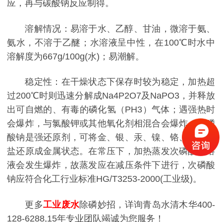
应，再与碳酸钠反应制得。
溶解情况：易溶于水、乙醇、甘油，微溶于氨、
氨水，不溶于乙醚；水溶液呈中性，在100℃时水中
溶解度为667g/100g(水)；易潮解。
稳定性：在干燥状态下保存时较为稳定，加热超
过200℃时则迅速分解成Na4P2O7及NaPO3，并释放
出可自燃的、有毒的磷化氢（PH3）气体；遇强热时
会爆炸，与氯酸钾或其他氧化剂相混合会爆炸。次磷
酸钠是强还原剂，可将金、银、汞、镍、铬、钴等的
盐还原成金属状态。在常压下，加热蒸发次磷酸钠溶
液会发生爆炸，故蒸发应在减压条件下进行，次磷酸
钠应符合化工行业标准HG/T3253-2000(工业级)。
更多
工业废水
除磷妙招，详询青岛水清木华400-
128-6288,15年专业团队竭诚为您服务！