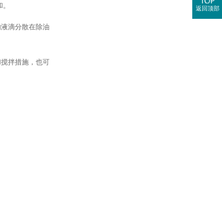
和。
返回顶部
的液滴分散在除油
和搅拌措施，也可