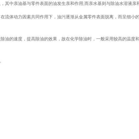
，其中亲油基与零件表面的油发生亲和作用;而亲水基则与除油水溶液亲
，在流体动力因素共同作用下，油污逐渐从金属零件表面脱离，而呈细小
大除油的速度，提高除油的效果，故在化学除油时，一般采用较高的温度
8。