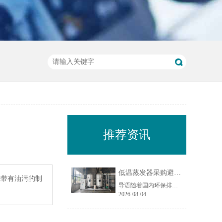
推荐资讯
低温蒸发器采购避坑指南：工业废水蒸发设备选型10大坑
把带有油污的制
导语随着国内环保排放标准持续收紧，工业废液减量、资源化回用与废水零排放（ZLD）成为制造企业的刚性需求，低温蒸发器凭借低温负压运行、能耗可控、适配场景广的特点，被广泛应用于电镀、化工、机械加工、食品加工等行业的废水处理场景。尤其在制造业密集区域，越来越多企业选择低温蒸发器实现废水减量化与水资源回......
2026-08-04