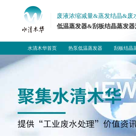
废液浓缩减量&蒸发结晶&废
低温蒸发器&刮板结晶蒸发器
水清木华首页
热泵低温蒸发器
刮板结晶