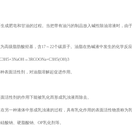
而生成肥皂和甘油的过程。当把带有油污的制品放入碱性除油溶液时，由
其中R为高级脂肪酸烃基，含17～22个碳原子。油脂在热碱液中发生的化学反
3C3H5+3NaOH→3RCOONa+C3H5(OH)3
是一种表面活性剂，对油脂溶解起促进作用。
表面活性剂的作用下能被乳化而形成乳浊液而除去。
散在另一种液体中形成乳浊液的过程，具有乳化作用的表面活性物质称为
硅酸钠、硬脂酸钠、OP乳化剂等。