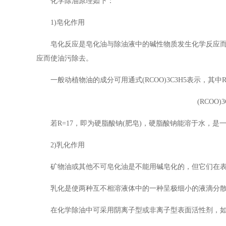
化学除油原理如下：
1)皂化作用
皂化反应是皂化油与除油液中的碱性物质发生化学反应
应而使油污除去。
一般动植物油的成分可用通式(RCOO)3C3H5表示，
(RCOO)
若R=17，即为硬脂酸钠(肥皂)，硬脂酸钠能溶于水，
2)乳化作用
矿物油或其他不可皂化油是不能用碱皂化的，但它们在
乳化是使两种互不相溶液体中的一种呈极细小的液滴分
在化学除油中可采用阴离子型或非离子型表面活性剂，如