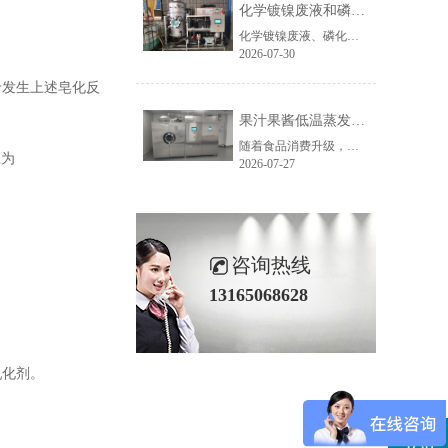
化学镀镍废液和磷化废液如何降低危废处置成本？2 吨/天低温蒸发案例年节省超100万
化学镀镍废液、磷化废液处理成本越来越高，企业如何降低危废处置费用？随着环保监管不断加强，金属表面处理行业产生的化学镀镍废液、磷化废液、电镀废液等高浓度废液，通常被列为危险废物，需要委托具有资质的单位进行处置。近年来，危废委外价格持续上涨，对于每天都会产生高浓度废液的企业而言，委外处置费用已经成......
2026-07-30
于发生上述皂化反
果汁果酱低温蒸发浓缩设备选型指南：六大核心因素全面解析
随着食品消费升级，NFC果汁、天然果酱、鲜果浆等高附加值果蔬制品的市场需求持续增长，终端市场对产品的天然风味、原生色泽与营养保留度提出了更高要求。低温真空蒸发浓缩技术凭借30℃以下温和提浓的技术优势，成为热敏性食品物料浓缩的主流方案，而选对适配的低温蒸发设备，是保障产品品质、提升生产效益的关键。在......
应为
2026-07-27
咨询热线
13165068628
乳化剂。