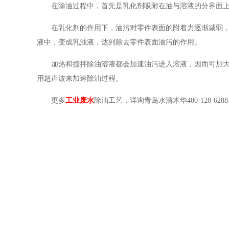
在除油过程中，首先是乳化剂吸附在油与溶液的分界面上
在乳化剂的作用下，油污对零件表面的附着力逐渐减弱
液中，变成乳浊液，达到除去零件表面油污的作用。
加热和搅拌除油溶液都会加速油污进入溶液，因而可加
用超声波来加速除油过程。
更多
工业废水
除油工艺，详询青岛水清木华400-128-628