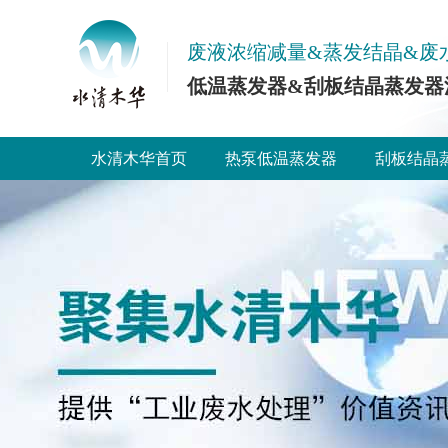
废液浓缩减量&蒸发结晶&废
低温蒸发器&刮板结晶蒸发器
水清木华首页
热泵低温蒸发器
刮板结晶