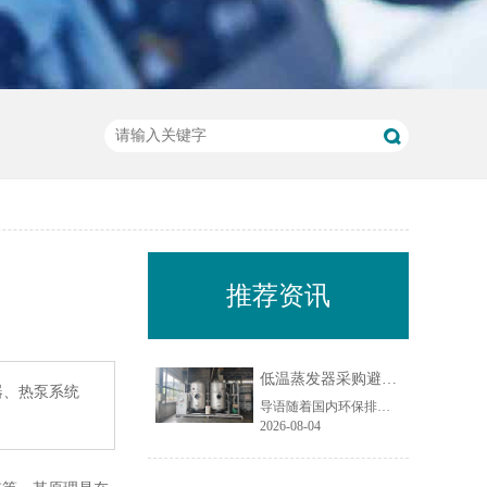
推荐资讯
低温蒸发器采购避坑指南：工业废水蒸发设备选型10大坑
器、热泵系统
导语随着国内环保排放标准持续收紧，工业废液减量、资源化回用与废水零排放（ZLD）成为制造企业的刚性需求，低温蒸发器凭借低温负压运行、能耗可控、适配场景广的特点，被广泛应用于电镀、化工、机械加工、食品加工等行业的废水处理场景。尤其在制造业密集区域，越来越多企业选择低温蒸发器实现废水减量化与水资源回......
2026-08-04