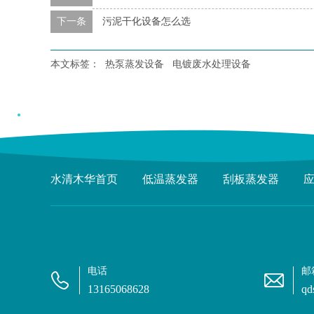
下一条
污泥干化设备怎么选
本文标签：
热泵蒸发设备
电镀废水处理设备
水清木华首页
低温蒸发器
刮板蒸发器
电话
邮
13165068628
qd