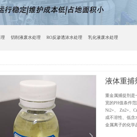
处理
切削液废水处理
RO反渗透浓水处理
乳化液废水处理
液体重捕
重金属捕捉剂是
宽的PH值条件范围
Ni2+、 Zn
成不溶性、低含
金属离子的化学