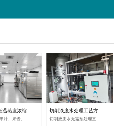
。
切削液废水处理工艺方案-成本节省超80%！
果汁果酱低温蒸发浓缩工艺方案
切削液废水无需预处理直接进入水清木华HP-C型低温热泵蒸发器，35℃沸腾蒸发，蒸发产水清澈透明，可以达标排放或回用，仅剩余不到10%的浓缩液作为危废处置，危废处置成本降低90%！
工艺概述：果汁、果酱、果浆类产品的浓缩，是提升产品稳定性、降低储运成本、提高产品附加值的核心加工环节。行业公认的核心难点，从来不是去除水分，而是在减水过程中最大限度保留产品的天然风味、糖度、色泽与活性营养成分。传统高温蒸发浓缩工艺依靠加热快速脱除水分，但对于苹果汁、葡萄汁、莓果汁、芒果浆、草莓......