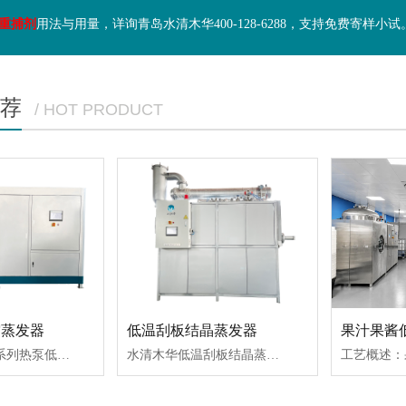
重捕剂
用法与用量，详询青岛水清木华400-128-6288，支持免费寄样小试
荐
/ HOT PRODUCT
空蒸发器
低温刮板结晶蒸发器
水清木华HP-C系列热泵低温真空蒸发器，35℃低温蒸发，废液浓缩减量比达90%以上，COD去除率高达99%；利用物理方式将水与污染物分离，不产生二次污染，产水清澈，可达标排放或回用；一体化撬装，占地小；自动化程度高，无需人员值守。
水清木华低温刮板结晶蒸发器，利用蒸汽或导热油等能源加热，在真空负压状态下，55℃沸腾蒸发，得到粉末状固体或半固体浓缩物，浓缩物含水率≤10%，利用旋转刮板持续对罐壁和废液进行搅拌，防止结晶物凝结在罐壁，并将浓缩物推出筒体。