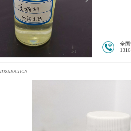
全国
1316
1
/1
INTRODUCTION