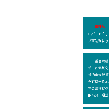
重捕剂
，
2+
2+
Hg
、Pb
、
从而达到从水
重金属捕
艺（如氢氧化
好的重金属捕
含有络合物成
重金属捕捉剂
的高分，通过