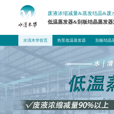
废液浓缩减量&蒸发结晶&废
低温蒸发器&刮板结晶蒸发器
水清木华首页
热泵低温蒸发器
刮板结晶