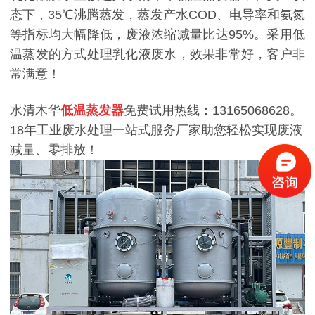
态下，35℃沸腾蒸发，蒸发产水COD、电导率和氨氮
等指标均大幅降低，废液浓缩减量比达95%。采用低
温蒸发的方式处理乳化液废水，效果非常好，客户非
常满意！
水清木华
低温蒸发器
免费试用热线：13165068628。
18年工业废水处理一站式服务厂家助您轻松实现废液
减量、零排放！