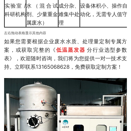
实验室 /
水（混合试
成分杂、
设备体积小、操作自
科研机构
剂、少量重金
难集中处
动化，无需专人值守
属废水）
理
左右拖动表格显示其他内容
如果您需要根据企业废水水质、处理量定制专属方
案，或获取完整的《
低温蒸发器
分行业选型参数
表》，欢迎随时咨询，我们将为您提供一对一技术支
持。立即联系13165068628，免费获取定制方案！