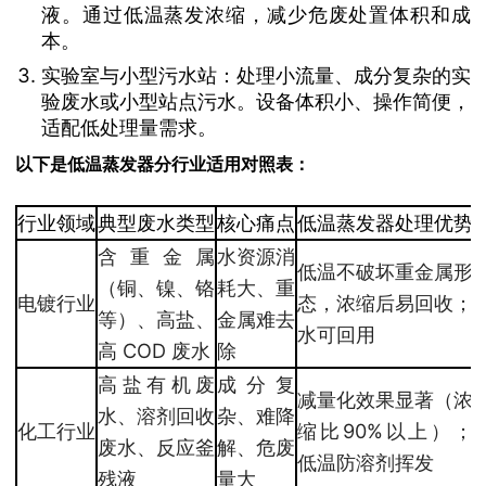
液。通过低温蒸发浓缩，减少危废处置体积和成
本。
实验室与小型污水站：处理小流量、成分复杂的实
验废水或小型站点污水。设备体积小、操作简便，
适配低处理量需求。
以下是低温蒸发器分行业适用对照表：
行业领域
典型废水类型
核心痛点
低温蒸发器处理优势
含重金属
水资源消
低温不破坏重金属形
（铜、镍、铬
耗大、重
电镀行业
态，浓缩后易回收；
等）、高盐、
金属难去
水可回用
高 COD 废水
除
高盐有机废
成分复
减量化效果显著（浓
水、溶剂回收
杂、难降
化工行业
缩比90%以上）；
废水、反应釜
解、危废
低温防溶剂挥发
残液
量大