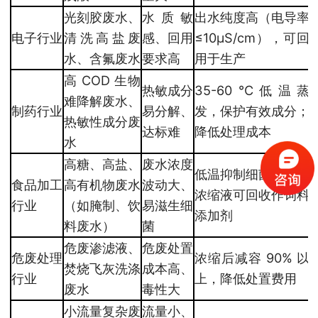
光刻胶废水、
水质敏
出水纯度高（电导率
电子行业
清洗高盐废
感、回用
≤10μS/cm），可回
水、含氟废水
要求高
用于生产
高 COD 生物
热敏成分
35-60℃低温蒸
难降解废水、
制药行业
易分解、
发，保护有效成分；
热敏性成分废
达标难
降低处理成本
水
高糖、高盐、
废水浓度
低温抑制细菌繁殖，
食品加工
高有机物废水
波动大、
浓缩液可回收作饲料
行业
（如腌制、饮
易滋生细
添加剂
料废水）
菌
危废渗滤液、
危废处置
危废处理
浓缩后减容 90% 以
焚烧飞灰洗涤
成本高、
行业
上，降低处置费用
废水
毒性大
小流量复杂废
流量小、