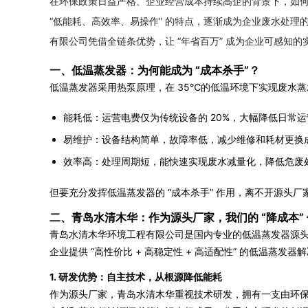
在环保政策日益严格、企业经营成本持续高企的背景下，如
“低能耗、高效率、易操作” 的特点，逐渐成为企业废水处理
有限公司凭借全链条优势，让 “年省百万” 成为企业可感知的
一、低温蒸发器：为何能成为 “成本杀手”？
低温蒸发器采用热泵原理，在 35℃的低温环境下实现废水
能耗低：运营电费仅为传统设备的 20%，大幅降低日常
易维护：设备结构简单，故障率低，减少维修和耗材更换
效率高：处理周期短，能快速实现废水减量化，降低危废
但要充分发挥低温蒸发器的 “成本杀手” 作用，离不开源头
二、青岛水清木华：作为源头厂家，我们的 “降成本”
青岛水清木华环境工程有限公司是国内专业的低温蒸发器源
企业提供 “高性价比 + 高稳定性 + 高适配性” 的低温蒸
1. 研发优势：自主技术，从根源降低能耗
作为源头厂家，青岛水清木华重视技术研发，拥有一支由环