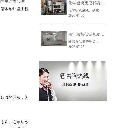
低温蒸发器凭借
化学镀镍废液和磷化废液如何降低危废处置成本？2 吨/天低温蒸发案例年节省超100万
水清木华环境工程
化学镀镍废液、磷化废液处理成本越来越高，企业如何降低危废处置费用？随着环保监管不断加强，金属表面处理行业产生的化学镀镍废液、磷化废液、电镀废液等高浓度废液，通常被列为危险废物，需要委托具有资质的单位进行处置。近年来，危废委外价格持续上涨，对于每天都会产生高浓度废液的企业而言，委外处置费用已经成......
2026-07-30
果汁果酱低温蒸发浓缩设备选型指南：六大核心因素全面解析
随着食品消费升级，NFC果汁、天然果酱、鲜果浆等高附加值果蔬制品的市场需求持续增长，终端市场对产品的天然风味、原生色泽与营养保留度提出了更高要求。低温真空蒸发浓缩技术凭借30℃以下温和提浓的技术优势，成为热敏性食品物料浓缩的主流方案，而选对适配的低温蒸发设备，是保障产品品质、提升生产效益的关键。在......
2026-07-27
咨询热线
13165068628
程领域的经验，为
项专利、实用新型