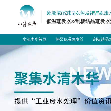
废液浓缩减量&蒸发结晶&废
低温蒸发器&刮板结晶蒸发器
水清木华首页
热泵低温蒸发器
刮板结晶