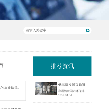
万
推荐资讯
低温蒸发器采购避坑指南：工业废水蒸发设备选型10大坑
临的重要课题。
导语随着国内环保排放标准持续收紧，工业废液减量、资源化回用与废水零排放（ZLD）成为制造企业的刚性需求，低温蒸发器凭借低温负压运行、能耗可控、适配场景广的特点，被广泛应用于电镀、化工、机械加工、食品加工等行业的废水处理场景。尤其在制造业密集区域，越来越多企业选择低温蒸发器实现废水减量化与水资源回......
2026-08-04