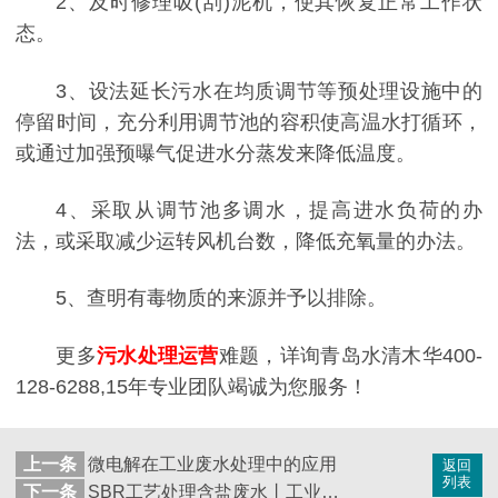
2、及时修理吸(刮)泥机，使其恢复正常工作状
态。
3、设法延长污水在均质调节等预处理设施中的
停留时间，充分利用调节池的容积使高温水打循环，
或通过加强预曝气促进水分蒸发来降低温度。
4、采取从调节池多调水，提高进水负荷的办
法，或采取减少运转风机台数，降低充氧量的办法。
5、查明有毒物质的来源并予以排除。
更多
污水处理运营
难题，详询青岛水清木华400-
128-6288,15年专业团队竭诚为您服务！
上一条
微电解在工业废水处理中的应用
返回
列表
下一条
SBR工艺处理含盐废水丨工业废水处理