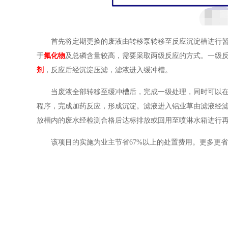
首先将定期更换的废液由转移泵转移至反应沉淀槽进行
于
氟化物
及总磷含量较高，需要采取两级反应的方式。一级
剂
，反应后经沉淀压滤，滤液进入缓冲槽。
当废液全部转移至缓冲槽后，完成一级处理，同时可以
程序，完成加药反应，形成沉淀。滤液进入铝业草由滤液经滤芯
放槽内的废水经检测合格后达标排放或回用至喷淋水箱进行
该项目的实施为业主节省67%以上的处置费用。更多更省含氟