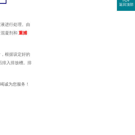
返回顶部
废液进行处理。由
、混凝剂和
重捕
后，根据设定好的
然后排入排放槽。排
竭诚
为您服务！