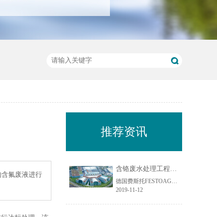
推荐资讯
含铬废水处理工程案例-费斯托气动有限公司
的含氟废液进行
德国费斯托FESTOAG&Co.KG成立于1925年，是自动化技术领域的全球领先厂商，也是基础和高级技术培训的全球市场领袖。公司总部位于德国埃斯林根，是一家独立的家族企业。Festo集团业务遍及全球200个行业，为超过30万的客户提供领先的气动和电驱动技术及全面解决方案。水清木华接到客户的咨询，其主要废水为含铬废水（Cr6+）。
2019-11-12