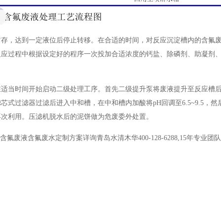
暂存，达到一定液位后停止转移。在合适的时间，对反应沉淀槽内的含氟
反应过程中根据设定好的程序一次投加合适浓度的钙盐、除磷剂、助凝剂
在适当时间开始启动二级处理工序。首先二级提升泵将废液提升至反应槽
式过滤器过滤后进入中和槽，在中和槽内加酸将pH回调至6.5~9.5，
再次利用。压滤机脱水后的泥饼做为危废委外处置。
废液含氟废水定制方案详询青岛水清木华400-128-6288,15年专业团队