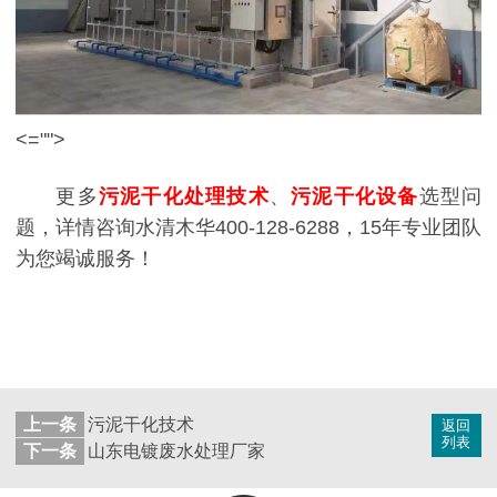
<="">
更多
污泥干化处理技术
、
污泥干化设备
选型问
题，详情咨询水清木华400-128-6288，15年专业团队
为您竭诚服务！
上一条
污泥干化技术
返回
列表
下一条
山东电镀废水处理厂家